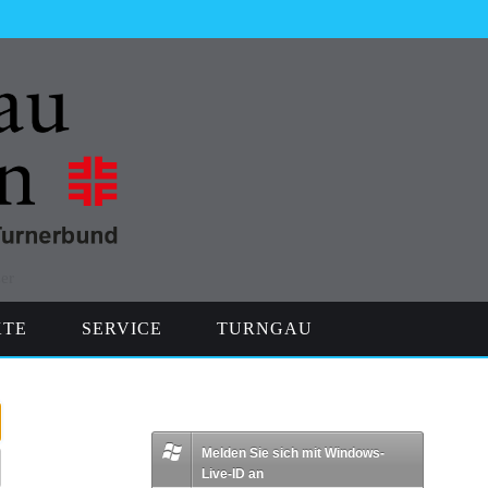
er
 zu Benutzergruppen (Vereins-Mitarbeiter, Turngau-Mitarbeiter, etc.) zus
KTE
SERVICE
TURNGAU
trierung festgelegt wurden oder mit der Microsoft Live-Id für ein persönl
Melden Sie sich mit Windows-
Live-ID an