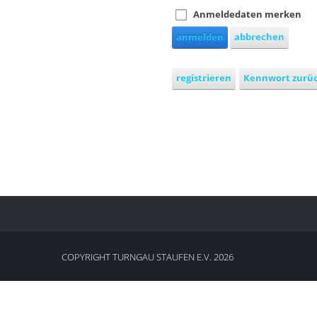
Anmeldedaten merken
anmelden
abbrechen
registrieren
Kennwort zurü
COPYRIGHT TURNGAU STAUFEN E.V. 2026