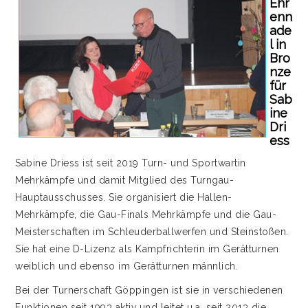
Ehr
enn
ade
l in
Bro
nze
für
Sab
ine
Dri
ess
Sabine Driess ist seit 2019 Turn- und Sportwartin
Mehrkämpfe und damit Mitglied des Turngau-
Hauptausschusses. Sie organisiert die Hallen-
Mehrkämpfe, die Gau-Finals Mehrkämpfe und die Gau-
Meisterschaften im Schleuderballwerfen und Steinstoßen.
Sie hat eine D-Lizenz als Kampfrichterin im Gerätturnen
weiblich und ebenso im Gerätturnen männlich.
Bei der Turnerschaft Göppingen ist sie in verschiedenen
Funktionen seit 1993 aktiv und leitet u.a. seit 2013 die