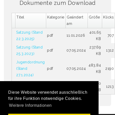
Dokumente zum Download
Titel
Kategorie
Geändert
Größe
Klicks
am
Satzung (Stand
401,65
pdf
11.01.2026
707
22.3.2025)
KB
Satzung (Stand
237,69
pdf
07.05.2024
1312
25.3.2023)
KB
Jugendordnung
483,84
(Stand
pdf
07.05.2024
2190
KB
27.1.2024)
Ehrenkodex
132,40
pdf
06.05.2024
1213
(Stand 2017)
KB
Diese Website verwendet ausschließlich
für ihre Funktion notwendige Cookies.
Weitere Informationen