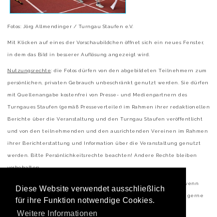
Fotos: Jörg Allmendinger / Turngau Staufen e.V.
Mit Klicken auf eines der Vorschaubildchen öffnet sich ein neues Fenster,
in dem das Bild in besserer Auflösung angezeigt wird.
Nutzungsrechte
: die Fotos dürfen von den abgebildeten Teilnehmern zum
persönlichen, privaten Gebrauch unbeschränkt genutzt werden. Sie dürfen
mit Quellenangabe kostenfrei von Presse- und Medienpartnern des
Turngaues Staufen (gemäß Presseverteiler) im Rahmen ihrer redaktionellen
Berichte über die Veranstaltung und den Turngau Staufen veröffentlicht
und von den teilnehmenden und den ausrichtenden Vereinen im Rahmen
ihrer Berichterstattung und Information über die Veranstaltung genutzt
werden. Bitte Persönlichkeitsrechte beachten! Andere Rechte bleiben
vorbehalten.
Wir freuen uns über eine kurze Informationn (möglichst mit Link), wenn
Diese Website verwendet ausschließlich
unsere Fotos verwendet werden und verlinken in sozialen Medien gerne
für ihre Funktion notwendige Cookies.
auf die betreffenden Beiträge.
Weitere Informationen